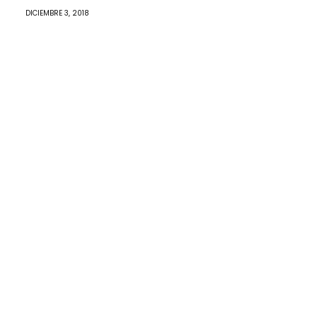
DICIEMBRE 3, 2018
Archivo
Igartua
Amigos
y
enemigos
Centenario
del
nacimiento