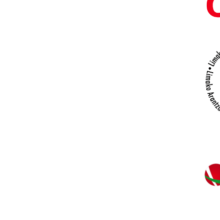
y
enemigos
Centenario
del
nacimiento
de
Francisco
Igartua
Suscríbete