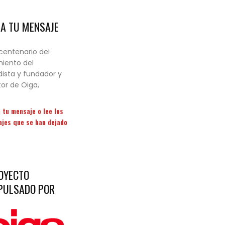
JA TU MENSAJE
 centenario del
iento del
dista y fundador y
tor de Oiga,
 tu mensaje o lee los
jes que se han dejado
OYECTO
PULSADO POR