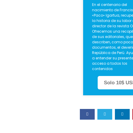
En el centenario del
nacimiento de Franci
«Paco» Igartua, recu
la historia de su labo
director de la revista O
Ofrecemos una recopi
de sus editoriales, que
describen, como poco
documentos, el deveni
República de Perú. A
a entender su presente
acceso a todos los
contenidos
Solo 10$ U