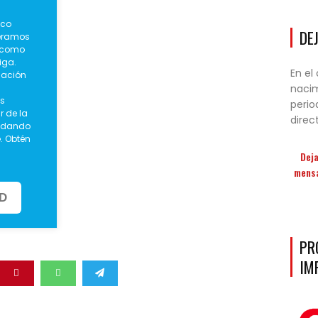
sco
DE
peramos
r como
iga.
En el
lación
nacim
s
perio
r de la
direc
yudando
. Obtén
Deja
mensa
SD
Archivo
PR
Igartua
IM
Amigos