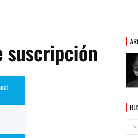
AR
e suscripción
nual
BU