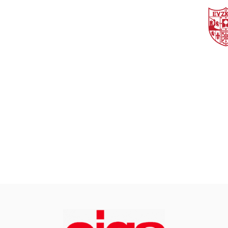
Login
de
suscriptor
Search