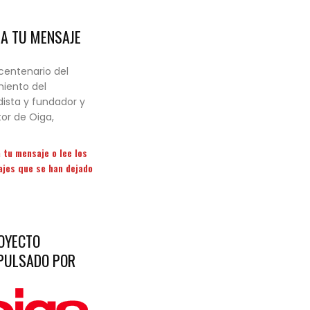
JA TU MENSAJE
 centenario del
iento del
dista y fundador y
tor de Oiga,
 tu mensaje o lee los
jes que se han dejado
OYECTO
PULSADO POR