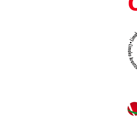
y
enemigos
Centenario
del
nacimiento
de
Francisco
Igartua
Suscríbete