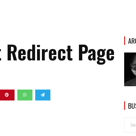
AR
t Redirect Page
BU