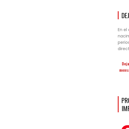
DE
En el
nacim
perio
direc
Deja
mensa
Archivo
Igartua
PR
IM
Amigos